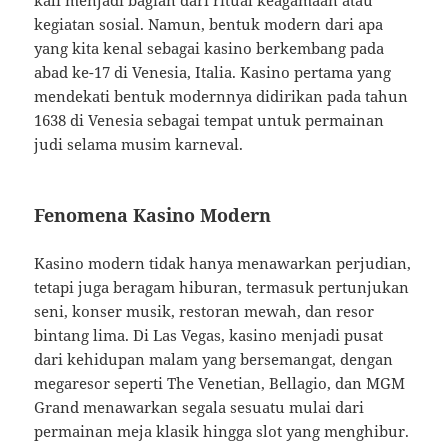
kali menjadi bagian dari ritual keagamaan atau
kegiatan sosial. Namun, bentuk modern dari apa
yang kita kenal sebagai kasino berkembang pada
abad ke-17 di Venesia, Italia. Kasino pertama yang
mendekati bentuk modernnya didirikan pada tahun
1638 di Venesia sebagai tempat untuk permainan
judi selama musim karneval.
Fenomena Kasino Modern
Kasino modern tidak hanya menawarkan perjudian,
tetapi juga beragam hiburan, termasuk pertunjukan
seni, konser musik, restoran mewah, dan resor
bintang lima. Di Las Vegas, kasino menjadi pusat
dari kehidupan malam yang bersemangat, dengan
megaresor seperti The Venetian, Bellagio, dan MGM
Grand menawarkan segala sesuatu mulai dari
permainan meja klasik hingga slot yang menghibur.