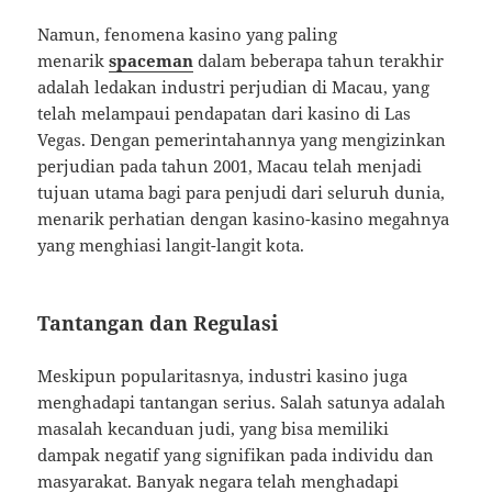
Namun, fenomena kasino yang paling
menarik
spaceman
dalam beberapa tahun terakhir
adalah ledakan industri perjudian di Macau, yang
telah melampaui pendapatan dari kasino di Las
Vegas. Dengan pemerintahannya yang mengizinkan
perjudian pada tahun 2001, Macau telah menjadi
tujuan utama bagi para penjudi dari seluruh dunia,
menarik perhatian dengan kasino-kasino megahnya
yang menghiasi langit-langit kota.
Tantangan dan Regulasi
Meskipun popularitasnya, industri kasino juga
menghadapi tantangan serius. Salah satunya adalah
masalah kecanduan judi, yang bisa memiliki
dampak negatif yang signifikan pada individu dan
masyarakat. Banyak negara telah menghadapi