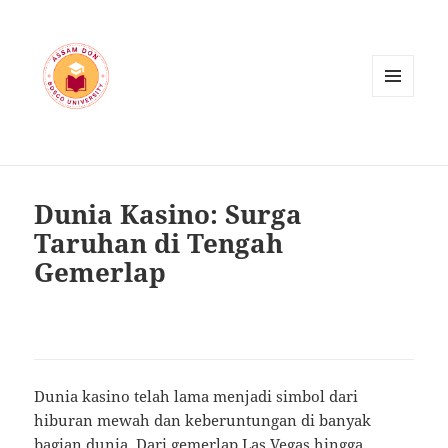
MENU
AND
WIDGETS
Dunia Kasino: Surga
Taruhan di Tengah
Gemerlap
Dunia kasino telah lama menjadi simbol dari
hiburan mewah dan keberuntungan di banyak
bagian dunia. Dari gemerlap Las Vegas hingga