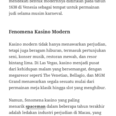
mendekati bentuk modernnya didirikan pada tahun
1638 di Venesia sebagai tempat untuk permainan
judi selama musim karneval.
Fenomena Kasino Modern
Kasino modern tidak hanya menawarkan perjudian,
tetapi juga beragam hiburan, termasuk pertunjukan
seni, konser musik, restoran mewah, dan resor
bintang lima. Di Las Vegas, kasino menjadi pusat
dari kehidupan malam yang bersemangat, dengan
megaresor seperti The Venetian, Bellagio, dan MGM
Grand menawarkan segala sesuatu mulai dari
permainan meja klasik hingga slot yang menghibur.
Namun, fenomena kasino yang paling
menarik
spaceman
dalam beberapa tahun terakhir
adalah ledakan industri perjudian di Macau, yang