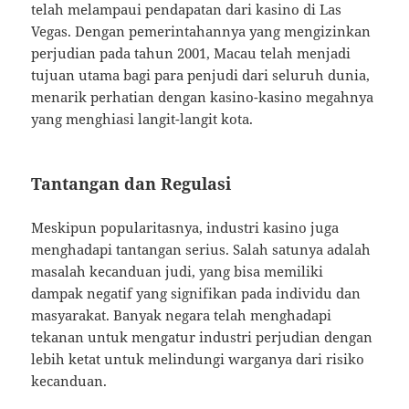
telah melampaui pendapatan dari kasino di Las
Vegas. Dengan pemerintahannya yang mengizinkan
perjudian pada tahun 2001, Macau telah menjadi
tujuan utama bagi para penjudi dari seluruh dunia,
menarik perhatian dengan kasino-kasino megahnya
yang menghiasi langit-langit kota.
Tantangan dan Regulasi
Meskipun popularitasnya, industri kasino juga
menghadapi tantangan serius. Salah satunya adalah
masalah kecanduan judi, yang bisa memiliki
dampak negatif yang signifikan pada individu dan
masyarakat. Banyak negara telah menghadapi
tekanan untuk mengatur industri perjudian dengan
lebih ketat untuk melindungi warganya dari risiko
kecanduan.