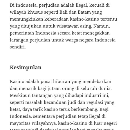
Di Indonesia, perjudian adalah ilegal, kecuali di
wilayah khusus seperti Bali dan Batam yang
memungkinkan keberadaan kasino-kasino tertentu
yang ditujukan untuk wisatawan asing. Namun,
pemerintah Indonesia secara ketat menegakkan
larangan perjudian untuk warga negara Indonesia
sendiri.
Kesimpulan
Kasino adalah pusat hiburan yang mendebarkan
dan menarik bagi jutaan orang di seluruh dunia.
Meskipun tantangan yang dihadapi industri ini,
seperti masalah kecanduan judi dan regulasi yang
ketat, daya tarik kasino terus berkembang. Bagi
Indonesia, sementara perjudian tetap ilegal di
mayoritas wilayahnya, kasino-kasino di luar negeri