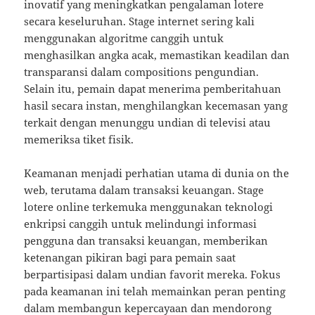
inovatif yang meningkatkan pengalaman lotere
secara keseluruhan. Stage internet sering kali
menggunakan algoritme canggih untuk
menghasilkan angka acak, memastikan keadilan dan
transparansi dalam compositions pengundian.
Selain itu, pemain dapat menerima pemberitahuan
hasil secara instan, menghilangkan kecemasan yang
terkait dengan menunggu undian di televisi atau
memeriksa tiket fisik.
Keamanan menjadi perhatian utama di dunia on the
web, terutama dalam transaksi keuangan. Stage
lotere online terkemuka menggunakan teknologi
enkripsi canggih untuk melindungi informasi
pengguna dan transaksi keuangan, memberikan
ketenangan pikiran bagi para pemain saat
berpartisipasi dalam undian favorit mereka. Fokus
pada keamanan ini telah memainkan peran penting
dalam membangun kepercayaan dan mendorong