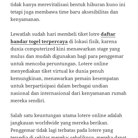
tidak hanya merevitalisasi bentuk hiburan kuno ini
tetapi juga membawa time baru aksesibilitas dan
kenyamanan.
Lewatlah sudah hari membeli tiket lotre
daftar
bandar togel terpercaya
di lokasi fisik, karena
dunia computerized kini menawarkan stage yang
mulus dan mudah digunakan bagi para penggemar
untuk mencoba peruntungan. Lotere online
menyediakan tiket virtual ke dunia penuh
kemungkinan, menawarkan pemain kesempatan
untuk berpartisipasi dalam berbagai undian
nasional dan internasional dari kenyamanan rumah
mereka sendiri.
Salah satu keuntungan utama lotere online adalah
jangkauan worldwide yang mereka berikan.
Penggemar tidak lagi terbatas pada lotere yang
tersedia di sekitar mereka; sebaliknya, mereka dapat