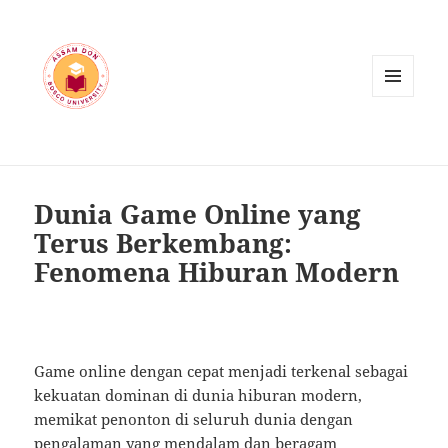
MENU
AND
WIDGETS
Dunia Game Online yang
Terus Berkembang:
Fenomena Hiburan Modern
Game online dengan cepat menjadi terkenal sebagai
kekuatan dominan di dunia hiburan modern,
memikat penonton di seluruh dunia dengan
pengalaman yang mendalam dan beragam